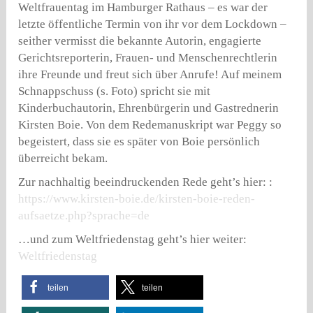
Weltfrauentag im Hamburger Rathaus – es war der
letzte öffentliche Termin von ihr vor dem Lockdown –
seither vermisst die bekannte Autorin, engagierte
Gerichtsreporterin, Frauen- und Menschenrechtlerin
ihre Freunde und freut sich über Anrufe! Auf meinem
Schnappschuss (s. Foto) spricht sie mit
Kinderbuchautorin, Ehrenbürgerin und Gastrednerin
Kirsten Boie. Von dem Redemanuskript war Peggy so
begeistert, dass sie es später von Boie persönlich
überreicht bekam.
Zur nachhaltig beeindruckenden Rede geht’s hier: :
https://www.kirsten-boie.de/kirsten-boie-reden-
aufsaetze.php?sprache=de
…und zum Weltfriedenstag geht’s hier weiter:
Weltfriedenstag
teilen
teilen