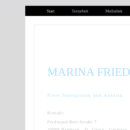
Start
Textarbeit
Mediathek
MARINA FRIE
MIT SCHRIFT, CHARME 
Freie Journalistin und Autorin
Kontakt:
Ferdinand-Beit-Straße 7
20099 Hamburg · St. Georg · Germany