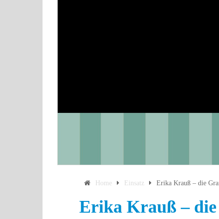
Home
Einsatz
Erika Krauß – die Gr
Erika Krauß – die