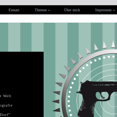
Einsatz
Themen
Über mich
Impressum
r Welt
ografie
„Dorf“