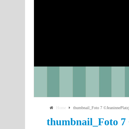
Home
thumbnail_Foto 7 ©JeaninnePlatz
thumbnail_Foto 7