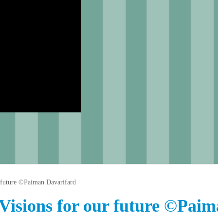
 future ©Paiman Davarifard
Visions for our future ©Pai