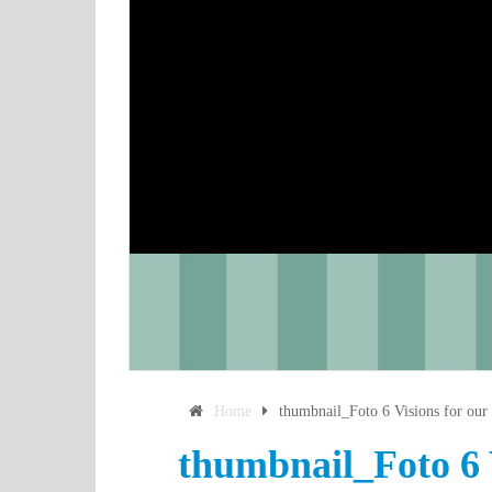
Home
thumbnail_Foto 6 Visions for our
thumbnail_Foto 6 