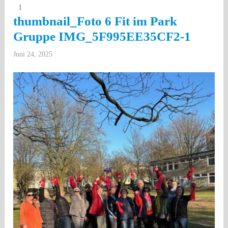
1
thumbnail_Foto 6 Fit im Park
Gruppe IMG_5F995EE35CF2-1
Juni 24, 2025