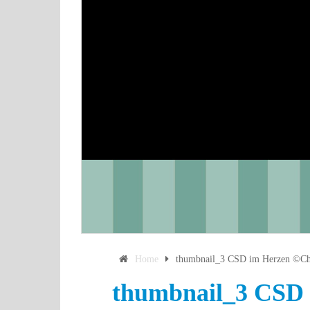
Home
thumbnail_3 CSD im Herzen ©Chr
thumbnail_3 CSD 