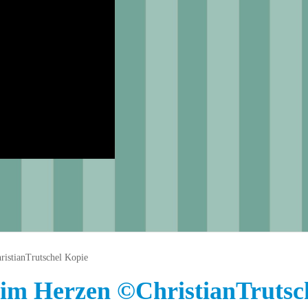
istianTrutschel Kopie
im Herzen ©ChristianTrutsc