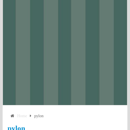
Home
pylon
pylon