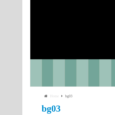
Home
bg03
bg03