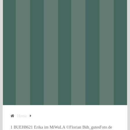
Home
1 BUEH8621 Erika im MiWuLA ©Florian Büh_gutesFoto.de