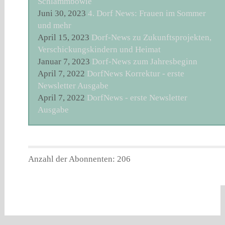
Schlammbowle
Juni 30, 2023
4. Dorf News: Frauen im Sommer
und mehr
April 15, 2023
Dorf-News zu Zukunftsprojekten,
Verschickungskindern und Heimat
Januar 7, 2023
Dorf-News zum Jahresbeginn
April 7, 2022
DorfNews Korrektur - erste
Newsletter Ausgabe
April 7, 2022
DorfNews - erste Newsletter
Ausgabe
Anzahl der Abonnenten: 206