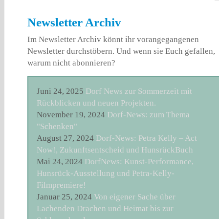
Newsletter Archiv
Im Newsletter Archiv könnt ihr vorangegangenen
Newsletter durchstöbern. Und wenn sie Euch gefallen,
warum nicht abonnieren?
Juni 24, 2025
Dorf News zur Sommerzeit mit
Rückblicken und neuen Projekten.
November 19, 2024
Dorf-News: zum Thema
"Schenken"
August 27, 2024
Dorf-News: Petra Kelly – Act
Now!, Zukunftsentscheid und HunsrückBuch
Mai 24, 2024
DorfNews: Kunst-Performance,
Hunsrück-Ausstellung und Petra-Kelly-
Filmpremiere!
Januar 25, 2024
Von eigener Sache über
Lachenden Drachen und Heimat bis zur